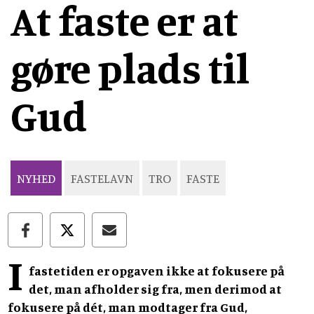
At faste er at
gøre plads til
Gud
NYHED
FASTELAVN
TRO
FASTE
I
fastetiden er opgaven ikke at fokusere på
det, man afholder sig fra, men derimod at
fokusere på dét, man modtager fra Gud,