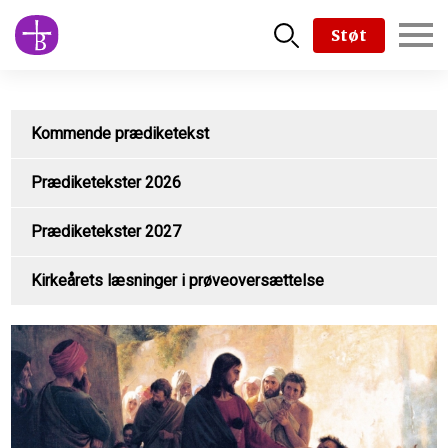
Skip
Støt
to
main
content
Kommende prædiketekst
Prædiketekster 2026
Prædiketekster 2027
Kirkeårets læsninger i prøveoversættelse