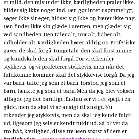
er mild, den misunder ikke, kærligheden praler ikke,
bilder sig ikke noget ind. Den gør intet usømmeligt,
søger ikke sit eget, hidser sig ikke op, bærer ikke nag.
Den finder ikke sin glæde i uretten, men glæder sig
ved sandheden. Den tåler alt, tror alt, håber alt,
udholder alt. Kærligheden hører aldrig op. Profetiske
gaver, de skal forgå; tungetale, den skal forstumme;
og kundskab, den skal forgå. For vi erkender
stykkevis, og vi profeterer stykkevis, men når det
fuldkomne kommer, skal det stykkevise forgå. Da jeg
var barn, talte jeg som et barn, forstod jeg som et
barn, tænkte jeg som et barn. Men da jeg blev voksen,
aflagde jeg det barnlige. Endnu ser vi i et spejl, i en
gåde, men da skal vi se ansigt til ansigt. Nu
erkender jeg stykkevis, men da skal jeg kende fuldt
ud, ligesom jeg selv er kendt fuldt ud. Så bliver da
tro, håb, kærlighed, disse tre. Men størst af dem er