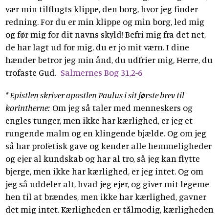
vær min tilflugts klippe, den borg, hvor jeg finder
redning. For du er min klippe og min borg, led mig
og før mig for dit navns skyld! Befri mig fra det net,
de har lagt ud for mig, du er jo mit værn. I dine
hænder betror jeg min ånd, du udfrier mig, Herre, du
trofaste Gud.
Salmernes Bog 31,2-6
* Epistlen skriver apostlen Paulus i sit første brev til
korintherne:
Om jeg så taler med menneskers og
engles tunger, men ikke har kærlighed, er jeg et
rungende malm og en klingende bjælde. Og om jeg
så har profetisk gave og kender alle hemmeligheder
og ejer al kundskab og har al tro, så jeg kan flytte
bjerge, men ikke har kærlighed, er jeg intet. Og om
jeg så uddeler alt, hvad jeg ejer, og giver mit legeme
hen til at brændes, men ikke har kærlighed, gavner
det mig intet. Kærligheden er tålmodig, kærligheden