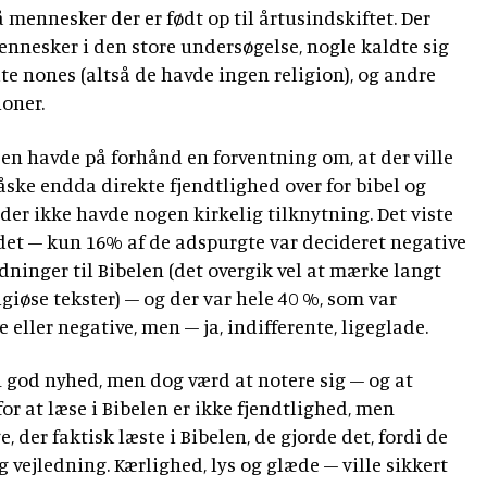
så mennesker der er født op til årtusindskiftet. Der
mennesker i den store undersøgelse, nogle kaldte sig
te nones (altså de havde ingen religion), og andre
ioner.
n havde på forhånd en forventning om, at der ville
åske endda direkte fjendtlighed over for bibel og
er ikke havde nogen kirkelig tilknytning. Det viste
ældet – kun 16% af de adspurgte var decideret negative
dninger til Bibelen (det overgik vel at mærke langt
giøse tekster) – og der var hele 40 %, som var
 eller negative, men – ja, indifferente, ligeglade.
 en god nyhed, men dog værd at notere sig – og at
for at læse i Bibelen er ikke fjendtlighed, men
, der faktisk læste i Bibelen, de gjorde det, fordi de
og vejledning. Kærlighed, lys og glæde – ville sikkert