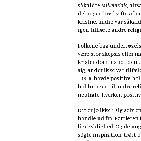
såkaldte
Millennials
, alt
deltog en bred vifte af 
kristne, andre var såkald
igen tilhørte andre relig
Folkene bag undersøgelse
være stor skepsis eller m
kristendom blandt dem, d
sig, at det ikke var tilf
- 38 % havde positive hol
holdningen til andre reli
neutrale, hverken positive
Det er jo ikke i sig selv
handle ud fra: Barrieren 
ligegyldighed. Og de unge
søgte inspiration, trøst 