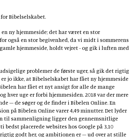
 for Bibelselskabet.
i en ny hjemmeside; det har været en stor
for også en stor begivenhed, da vi midt i sommerens
 gamle hjemmeside, holdt vejret - og gik i luften med
rudsigelige problemer de første uger, så gik det rigtig
 er jo ikke, at Bibelselskabet har fået ny hjemmeside
Bibelen har fået et nyt ansigt for alle de mange
og hver uge er forbi hjemmesiden. 2018 var der mere
nde – de søger og de finder i Bibelen Online. En
on på Bibelen Online varer 4,49 minutter. Det lyder
n til sammenligning ligger den gennemsnitlige
ti bedst placerede websites hos Google på 3,10
rigtig godt her, og ambitionen er – ud over at stille