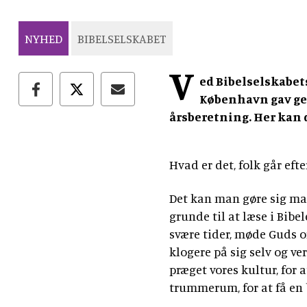
NYHED
BIBELSELSKABET
V
ed Bibelselskabet
København gav ge
årsberetning. Her kan 
Hvad er det, folk går efte
Det kan man gøre sig man
grunde til at læse i Bibe
svære tider, møde Guds or
klogere på sig selv og ve
præget vores kultur, for
trummerum, for at få en