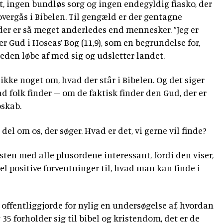
, ingen bundløs sorg og ingen endegyldig fiasko, der
 overgås i Bibelen. Til gengæld er der gentagne
 der er så meget anderledes end mennesker. ”Jeg er
r Gud i Hoseas’ Bog (11,9), som en begrundelse for,
reden løbe af med sig og udsletter landet.
 ikke noget om, hvad der står i Bibelen. Og det siger
d folk finder – om de faktisk finder den Gud, der er
oskab.
del om os, der søger. Hvad er det, vi gerne vil finde?
isten med alle plusordene interessant, fordi den viser,
del positive forventninger til, hvad man kan finde i
 offentliggjorde for nylig en undersøgelse af, hvordan
5 forholder sig til bibel og kristendom, det er de