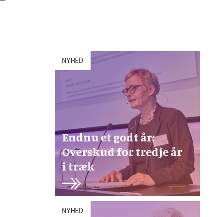
NYHED
Endnu et godt år:
Overskud for tredje år
i træk
NYHED