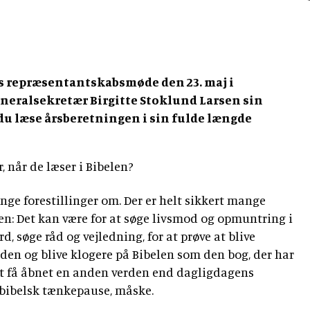
s repræsentantskabsmøde den 23. maj i
neralsekretær Birgitte Stoklund Larsen sin
du læse årsberetningen i sin fulde længde
r, når de læser i Bibelen?
ge forestillinger om. Der er helt sikkert mange
len: Det kan være for at søge livsmod og opmuntring i
d, søge råd og vejledning, for at prøve at blive
rden og blive klogere på Bibelen som den bog, der har
 at få åbnet en anden verden end dagligdagens
 bibelsk tænkepause, måske.