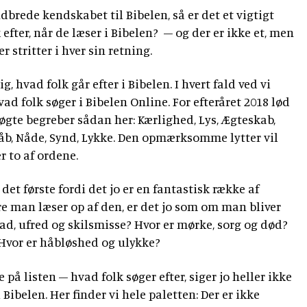
brede kendskabet til Bibelen, så er det et vigtigt
efter, når de læser i Bibelen? – og der er ikke et, men
 stritter i hver sin retning.
, hvad folk går efter i Bibelen. I hvert fald ved vi
vad folk søger i Bibelen Online. For efteråret 2018 lød
søgte begreber sådan her: Kærlighed, Lys, Ægteskab,
 Håb, Nåde, Synd, Lykke. Den opmærksomme lytter vil
r to af ordene.
 det første fordi det jo er en fantastisk række af
re man læser op af den, er det jo som om man bliver
had, ufred og skilsmisse? Hvor er mørke, sorg og død?
Hvor er håbløshed og ulykke?
 på listen – hvad folk søger efter, siger jo heller ikke
 Bibelen. Her finder vi hele paletten: Der er ikke