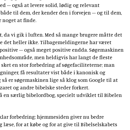
ed – også at levere solid, lødig og relevant
både til dem, der kender den i forvejen – og til dem,
r noget at finde.
t, da vi gik i luften. Med så mange brugere måtte det
de det heller ikke. Tilbagemeldingerne har været
 positive – også meget positive endda. Søgemaskinen
mhedsområde, men heldigvis har langt de fleste
r sket en stor forbedring af søgefaciliteterne; man
øgninger, få resultater vist både i kanonisk og
 så er søgemaskinen lige så klog som Google til at
zaret og andre bibelske steder forkert.
en særlig bibelordbog, specielt udviklet til Bibelen
klar forbedring; hjemmesiden giver nu bedre
 læse, for at købe og for at give til Bibelselskabets