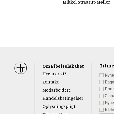
Mikkel Straarup Møller.
Sidefod
Tilme
Om Bibelselskabet
Hvem er vi?
Nyhe
 Youtube
Kontakt
Dage
Præd
Medarbejdere
Globa
Handelsbetingelser
Nyhed
Oplysningspligt
Bibli