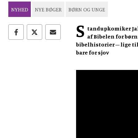
NYHED
NYE BØGER
BØRN OG UNGE
S
tandupkomiker Jak
af Bibelen for bør
bibelhistorier – lige til
bare for sjov