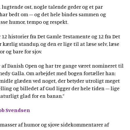
n lugtende ost, nogle talende geder og et par
har bedt om – og det hele bindes sammen og
sse humor, tempo og respekt.
12 historier fra Det Gamle Testamente og 12 fra Det
kærlig standup, og den er lige til at læse selv, læse
vor og bare for sjov.
 af Danish Open og har tre gange været nomineret til
medy Galla. Om arbejdet med bogen fortæller han:
rmidle glæden ved noget, der betyder utroligt meget
ælling og billedet af Gud ligger der hele tiden – lige
naturligt glad for en banan.”
ob Svendsen
d masser af humor og sjove sidekommentarer af