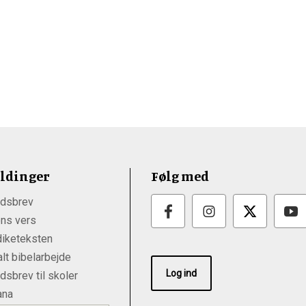
ldinger
Følg med
dsbrev
ns vers
iketeksten
lt bibelarbejde
Log ind
sbrev til skoler
ana