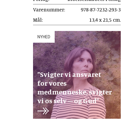
Varenummer:
978-87-7232-293-3
Mål:
13,4 x 21,5 cm.
NYHED
”Svigter vi ansvaret
for vores
medmenneske, svigter
vi os selv – og Gud”