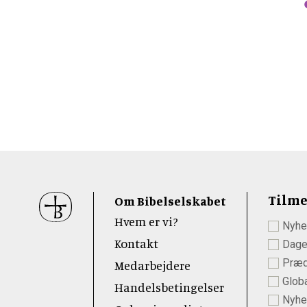
Sidefod
Tilme
Om Bibelselskabet
Hvem er vi?
Nyhe
 Youtube
Kontakt
Dage
Præd
Medarbejdere
Globa
Handelsbetingelser
Nyhed