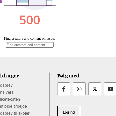
ldinger
Følg med
dsbrev
ns vers
iketeksten
lt bibelarbejde
Log ind
sbrev til skoler