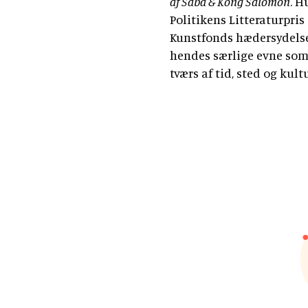
af Saba & Kong Salomon
. H
Politikens Litteraturpris
Kunstfonds hædersydelse
hendes særlige evne som 
tværs af tid, sted og kult