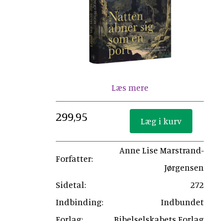
Læs mere
299,95
Anne Lise Marstrand-
Forfatter:
Jørgensen
Sidetal:
272
Indbinding:
Indbundet
Forlag:
Bibelselskabets Forlag