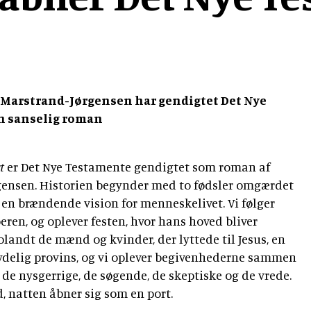
e Marstrand-Jørgensen har gendigtet Det Nye
n sanselig roman
t
er Det Nye Testamente gendigtet som roman af
gensen. Historien begynder med to fødsler omgærdet
 en brændende vision for menneskelivet. Vi følger
eren, og oplever festen, hvor hans hoved bliver
r blandt de mænd og kvinder, der lyttede til Jesus, en
tydelig provins, og vi oplever begivenhederne sammen
de nysgerrige, de søgende, de skeptiske og de vrede.
d, natten åbner sig som en port.