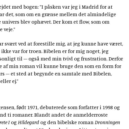
jdet med bogen: ”I påsken var jeg i Madrid for at
var det, som om en grænse mellem det almindelige
ke univers blev ophævet. Der kom et flow, som om
 veje.”
ar svært ved at forestille mig, at jeg kunne have været,
t ikke var for troen. Bibelen er for mig noget, jeg
onligt til – også med min tvivl og frustration. Derfor
ne af min roman vil kunne bruge den som en form for
vers – et sted at begynde en samtale med Bibelen,
ller ej.”
ensen, født 1971, debuterede som forfatter i 1998 og
end ti romaner. Blandt andet de anmelderroste
ete I
og
Hildegard
og den bibelske roman
Dronningen