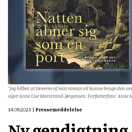
"Jeg håber, at læserne af min roman vil kunne bruge den som 
siger Anne Lise Marstrand-Jørgensen. Forfatterfoto: Anne 
14.09.2023
Pressemeddelelse
Ny gendigtning