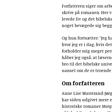
Forfatteren siger om arbe
skrive på romanen. Her 
levede liv og det bibels
noget bevægede sig begge
Og hun fortsætter: ”Jeg h
hvor jeg er i dag, hvis de
forholder mig meget pers
håber jeg også, at læser
bro til det bibelske uni
uanset om de er troende e
Om forfatteren
Anne Lise Marstrand-Jørg
har siden udgivet mere 
historiske romaner
Margr