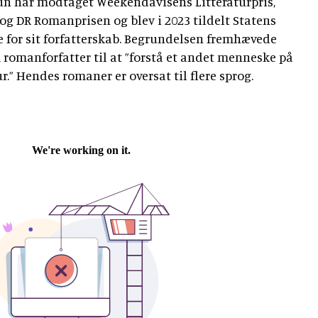
un har modtaget Weekendavisens Litteraturpris,
 og DR Romanprisen og blev i 2023 tildelt Statens
 for sit forfatterskab. Begrundelsen fremhævede
romanforfatter til at ”forstå et andet menneske på
ur.” Hendes romaner er oversat til flere sprog.