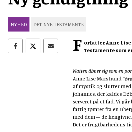
NYHED
DET NYE TESTAMENTE
F
orfatter Anne Lis
Testamente som e
Natten åbner sig som en por
Anne Lise Marstrand-Jør
af mystik og slutter med
Johannes, der kaldes Døb
serveret på et fad. Vi gå
fattig tømrer fra en ube
med dem – de hen­givne, 
Det er frugtbarhedens ti