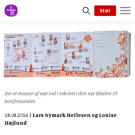
Skip
Støt
to
main
content
Der er masser af veje ind i teksten i den nye Bibelen til
konfirmander.
18.08.2016
Lars Nymark Heilesen og Louise
Højlund