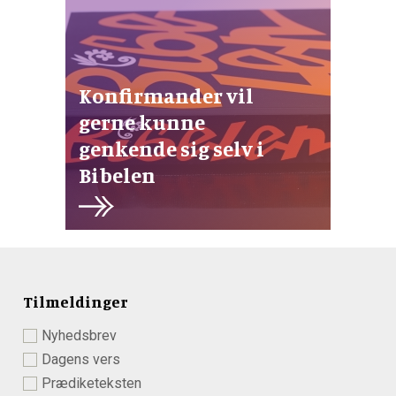
Konfirmander vil
gerne kunne
genkende sig selv i
Bibelen
Tilmeldinger
Nyhedsbrev
Dagens vers
Prædiketeksten