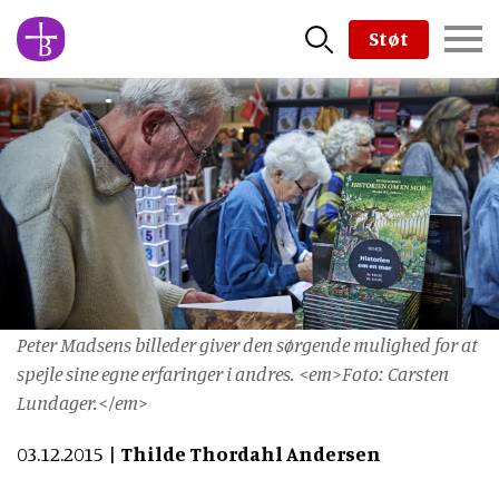
Skip
Støt
to
main
content
Peter Madsens billeder giver den sørgende mulighed for at
spejle sine egne erfaringer i andres. <em>Foto: Carsten
Lundager.</em>
03.12.2015
Thilde Thordahl Andersen