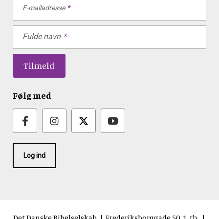
E-mailadresse
Fulde navn
Følg med
Log ind
Det Danske Bibelselskab | Frederiksborggade 50, 1. th. |