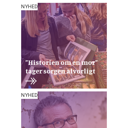
NYHED
”Historien om en mor”
tager sorgen alvorligt
NYHED