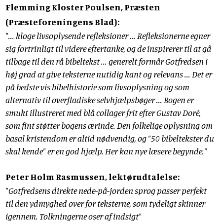
Flemming Kloster Poulsen, Præsten
(Præsteforeningens Blad):
"... kloge livsoplysende refleksioner ... Refleksionerne egner
sig fortrinligt til videre eftertanke, og de inspirerer til at gå
tilbage til den rå bibeltekst ... generelt formår Gotfredsen i
høj grad at give teksterne nutidig kant og relevans ... Det er
på bedste vis bibelhistorie som livsoplysning og som
alternativ til overfladiske selvhjælpsbøger ... Bogen er
smukt illustreret med blå collager frit efter Gustav Doré,
som fint støtter bogens ærinde. Den folkelige oplysning om
basal kristendom er altid nødvendig, og "50 bibeltekster du
skal kende" er en god hjælp. Her kan nye læsere begynde."
Peter Holm Rasmussen, lektørudtalelse:
"Gotfredsens direkte nede-på-jorden sprog passer perfekt
til den ydmyghed over for teksterne, som tydeligt skinner
igennem. Tolkningerne oser af indsigt"