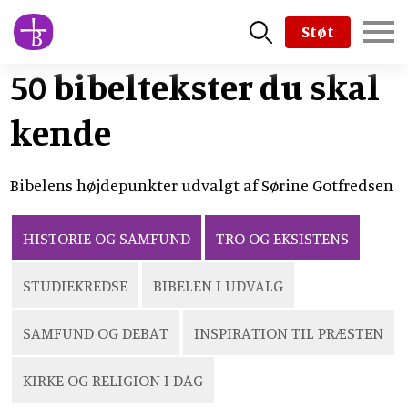
Skip
Støt
to
main
50 bibeltekster du skal
content
kende
Bibelens højdepunkter udvalgt af Sørine Gotfredsen
HISTORIE OG SAMFUND
TRO OG EKSISTENS
STUDIEKREDSE
BIBELEN I UDVALG
SAMFUND OG DEBAT
INSPIRATION TIL PRÆSTEN
KIRKE OG RELIGION I DAG