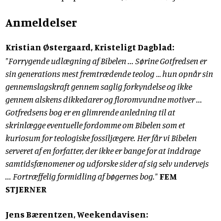
Anmeldelser
Kristian Østergaard, Kristeligt Dagblad:
"Forrygende udlægning af Bibelen ... Sørine Gotfredsen er
sin generations mest fremtrædende teolog … hun opnår sin
gennemslagskraft gennem saglig forkyndelse og ikke
gennem alskens dikkedarer og floromvundne motiver ...
Gotfredsens bog er en glimrende anledning til at
skrinlægge eventuelle fordomme om Bibelen som et
kuriosum for teologiske fossiljægere. Her får vi Bibelen
serveret af en forfatter, der ikke er bange for at inddrage
samtidsfænomener og udforske sider af sig selv undervejs
... Fortræffelig formidling af bøgernes bog."
FEM
STJERNER
Jens Bærentzen, Weekendavisen: