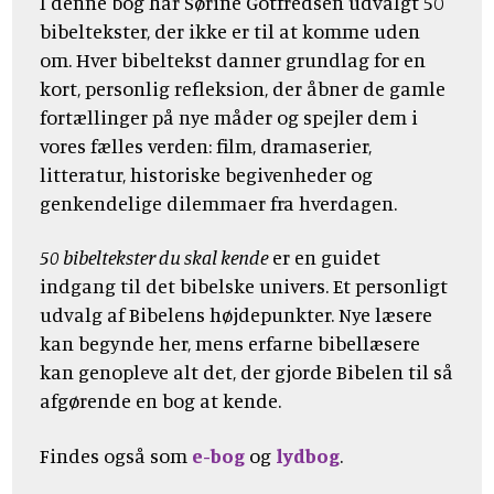
I denne bog har Sørine Gotfredsen udvalgt 50
bibeltekster, der ikke er til at komme uden
om. Hver bibeltekst danner grundlag for en
kort, personlig refleksion, der åbner de gamle
fortællinger på nye måder og spejler dem i
vores fælles verden: film, dramaserier,
litteratur, historiske begivenheder og
genkendelige dilemmaer fra hverdagen.
50 bibeltekster du skal kende
er en guidet
indgang til det bibelske univers. Et personligt
udvalg af Bibelens højdepunkter. Nye læsere
kan begynde her, mens erfarne bibellæsere
kan genopleve alt det, der gjorde Bibelen til så
afgørende en bog at kende.
Findes også som
e-bog
og
lydbog
.