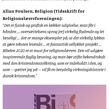
Allan Poulsen, Religion (Tidsskrift for
Religionslærerforeningen):
"Det er fysisk og grafisk en lækker udgivelse, man får i
hånden ... oversættelsens sprog [er] virkelig flydende og let
læseligt ... der er mange eksempler på, at det virkelig lykkes
at gøre teksten levende ... et fantastisk vellykket projekt ...
Bibelen 2020 er et must for religionslærere. Den vil udgøre
inspirerende faglig læsning, og man bør stifte bekendtskab
med den kristendomstolkning, som er indeholdt i den, og
som – gætter jeg på – vil få en betydelig virkningshistorie i
dansk kristendom."