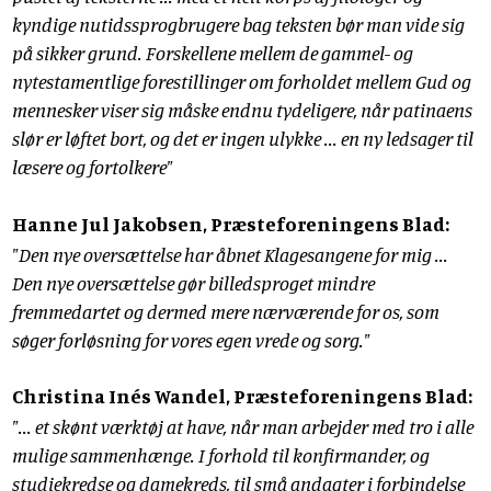
kyndige nutidssprogbrugere bag teksten bør man vide sig
på sikker grund. Forskellene mellem de gammel- og
nytestamentlige forestillinger om forholdet mellem Gud og
mennesker viser sig måske endnu tydeligere, når patinaens
slør er løftet bort, og det er ingen ulykke ... en ny ledsager til
læsere og fortolkere"
Hanne Jul Jakobsen, Præsteforeningens Blad:
"Den nye oversættelse har åbnet Klagesangene for mig ...
Den nye oversættelse gør billedsproget mindre
fremmedartet og dermed mere nærværende for os, som
søger forløsning for vores egen vrede og sorg."
Christina Inés Wandel, Præsteforeningens Blad:
"... et skønt værktøj at have, når man arbejder med tro i alle
mulige sammenhænge. I forhold til konfirmander, og
studiekredse og damekreds, til små andagter i forbindelse