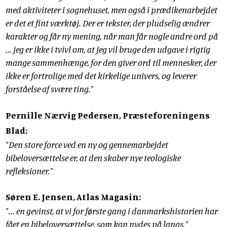
med aktiviteter i sognehuset, men også i prædikenarbejdet
er det et fint værktøj. Der er tekster, der pludselig ændrer
karakter og får ny mening, når man får nogle andre ord på
... jeg er ikke i tvivl om, at jeg vil bruge den udgave i rigtig
mange sammenhænge, for den giver ord til mennesker, der
ikke er fortrolige med det kirkelige univers, og leverer
forståelse af svære ting."
Pernille Nærvig Pedersen, Præsteforeningens
Blad:
"Den store force ved en ny og gennemarbejdet
bibeloversættelse er, at den skaber nye teologiske
refleksioner."
Søren E. Jensen, Atlas Magasin:
"... en gevinst, at vi for første gang i danmarkshistorien har
fået en bibeloversættelse, som kan nydes på langs."