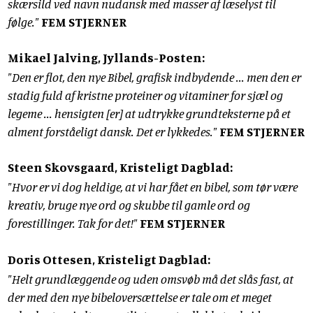
skærsild ved navn nudansk med masser af læselyst til
følge."
FEM STJERNER
Mikael Jalving, Jyllands-Posten:
"Den er flot, den nye Bibel, grafisk indbydende ... men den er
stadig fuld af kristne proteiner og vitaminer for sjæl og
legeme ... hensigten [er] at udtrykke grundteksterne på et
alment forståeligt dansk. Det er lykkedes."
FEM STJERNER
Steen Skovsgaard, Kristeligt Dagblad:
"Hvor er vi dog heldige, at vi har fået en bibel, som tør være
kreativ, bruge nye ord og skubbe til gamle ord og
forestillinger. Tak for det!"
FEM STJERNER
Doris Ottesen, Kristeligt Dagblad:
"Helt grundlæggende og uden omsvøb må det slås fast, at
der med den nye bibeloversættelse er tale om et meget