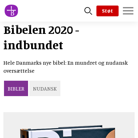
Skip
Støt
to
main
Bibelen 2020 -
content
indbundet
Hele Danmarks nye bibel: En mundret og nudansk
oversættelse
BIBLER
NUDANSK