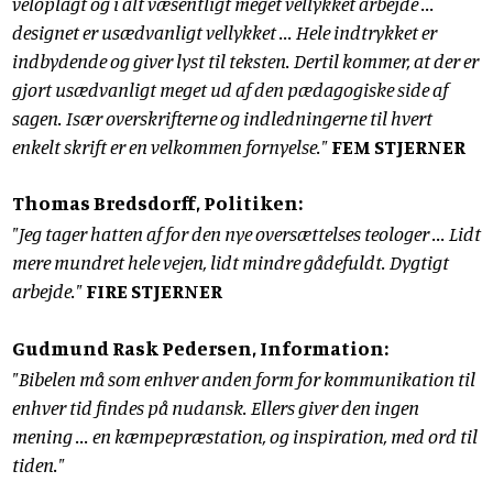
veloplagt og i alt væsentligt meget vellykket arbejde ...
designet er usædvanligt vellykket ... Hele indtrykket er
indbydende og giver lyst til teksten. Dertil kommer, at der er
gjort usædvanligt meget ud af den pædagogiske side af
sagen. Især overskrifterne og indledningerne til hvert
enkelt skrift er en velkommen fornyelse."
FEM STJERNER
Thomas Bredsdorff, Politiken:
"Jeg tager hatten af for den nye oversættelses teologer ... Lidt
mere mundret hele vejen, lidt mindre gådefuldt. Dygtigt
arbejde."
FIRE STJERNER
Gudmund Rask Pedersen, Information:
"Bibelen må som enhver anden form for kommunikation til
enhver tid findes på nudansk. Ellers giver den ingen
mening ... en kæmpepræstation, og inspiration, med ord til
tiden."