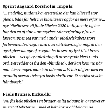
Sprint Aagaard Korsholm, Impuls:
"... en dejlig, nudansk oversættelse, der kan blive til stor
glæde, både for helt nye bibellæsere og for de mere erfarne ...
nye bibellæsere vil finde Bibelen 2020 indbydende, og her
har den en af sine store styrker. Mine erfaringer fra de
læsegrupper, jeg var med i under Bibelselskabets store
forberedende arbejde med oversættelsen, siger mig, at den
også giver mange af os »gamle« læsere ny lyst til at læse i
Bibelen ... Det giver anledning til at se nye vinkler i Guds
ord. Det redder os fra den »blindhed«, der kan komme, når
man læser noget, man kan udenad ... Vi har at gøre med en
grundig oversættelse fra basis-skrifterne. Et seriøst stykke
håndværk."
Niels Brunse, Kirke.dk:
"Nu fås hele Bibelen i en brugervenlig udgave, hvor støvet er
pustet af teksterne ... med et helt korps af filologer og