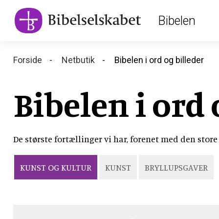
Main
Skip
Bibelen
to
navigation
main
content
Breadcrumb
Forside
Netbutik
Bibelen i ord og billeder
Bibelen i ord 
De største fortællinger vi har, forenet med den stor
KUNST OG KULTUR
KUNST
BRYLLUPSGAVER