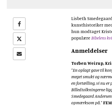
Lisbeth Smedegaard A
kunsthistoriker med 
hun modtaget Kriste
populære
Bibelens kv
Anmeldelser
Torben Weirup, Kri
"En oplagt gave til konf
meget smukt og nærmest
en fortælling, vi nu er
Billedtolkningerne lig
Smedegaard Andersen d
opmærksom på."
FEM