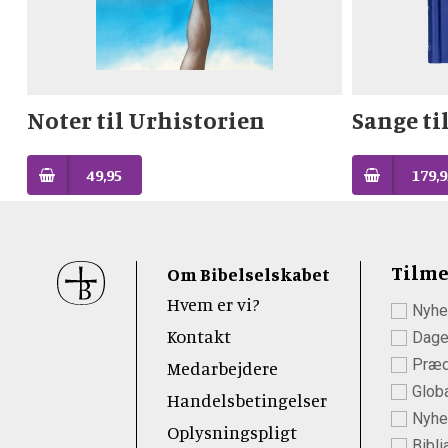
Noter til Urhistorien
Sange ti
49,95
179,9
Sidefod
Tilme
Om Bibelselskabet
Hvem er vi?
Nyhe
 Youtube
Kontakt
Dage
Præd
Medarbejdere
Globa
Handelsbetingelser
Nyhed
Oplysningspligt
Bibli