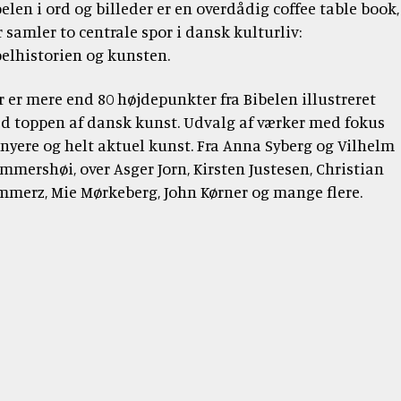
tidsskrift
Bibellæseplanen
elen i ord og billeder er en overdådig coffee table book,
og
Jesus'
Udforsk
om
gaver
 samler to centrale spor i dansk kulturliv:
tilsendt
Gud
lignelser
Prædiketekster
Bibelen
Bibelen
belhistorien og kunsten.
og
Dåbsgaver
Download
Kommende
danskerne
2020
Opskrifter
Bibellæseplanen
–
r er mere end 80 højdepunkter fra Bibelen illustreret
prædiketekst
i
trosanalysen
d toppen af dansk kunst. Udvalg af værker med fokus
Book
2026
Bibliana
fællesskab
2026
et
 nyere og helt aktuel kunst. Fra Anna Syberg og Vilhelm
–
2027
foredrag
mmershøi, over Asger Jorn, Kirsten Justesen, Christian
tidsskrift
om
mmerz, Mie Mørkeberg, John Kørner og mange flere.
om
Bibelen
Bibelen