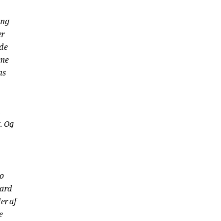
æng
er
ede
rme
ns
n
. Og
to
aard
er af
e