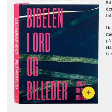
Bib
der
bi
He
me
på
Ha
Le