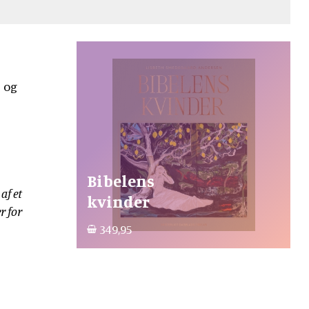
e og
Bibelens
af et
kvinder
r for
349,95