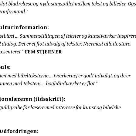
blot bladrelæse og nyde samspillet mellem tekst og billeder. Og
 konfirmand."
Kulturinformation:
unstbibel ... Sammenstillingen af tekster og kunstværker inspirere
 dialog. Det er et flot udvalg af tekster. Nærmest alle de store,
ræsenteret."
FEM STJERNER
uls:
n med bibelteksterne ... [værkerne] er godt udvalgt, og de er
mmen med teksten! ... boghåndværket er flot."
ionslæreren (tidsskrift):
en guldgrube for læsere med interesse for kunst og bibelske
 Udfordringen: