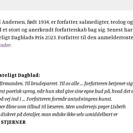
ndersen, født 1934, er forfatter, salmedigter, teolog og
et stort og anerkendt forfatterskab bag sig. Senest har
ligt Dagblads Pris 2023. Forfatter til den anmelderrost
inder
.
steligt Dagblad:
irmanden. Til brudeparret. Til os alle ... forfatteren betjener sig 
 poetisk sprog, når hun skal give sine egne bud på, hvad det e
 på vej ind i ... Forfatteren formår antydningens kunst.
ger åbne som tilbud til læseren. Men undervejs peger Lisbeth
iskret på detaljer, man måske ikke selv umiddelbart er
 STJERNER