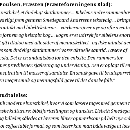
Poulsen, Præsten (Præsteforeningens Blad):
kunstbibel, et åndeligt skatkammer ... Bibelens indre sammenh
ydeligt frem gennem Smedegaard Andersens tekstvalg ... bring
kontakt med bibelteksterne ... værkerne giver nye og ofte uvent
 en fornem og helstøbt bog ... Bogen er et udtryk for Bibelens eno
at gå i dialog med alle sider af menneskelivet - og ikke mindst de
ns som åndeligt skatkammer i vores aktuelle samtid. Læsere af
sig. Det er en andagtsbog for den enkelte. Den rummer stor
rnes prædikener, sjælesorg og undervisning. Den er oplagt til e
nspiration til masser af samtaler. En smuk gave til brudeparret
en meget smuk og meningsfuld gave til det danske folk."
rudtalelse:
nik moderne kunstbibel, hvor vi som læsere tages med gennem 
anske kulturarv: bibelfortællingen og kunsten. Lisbeth Smedeg
og billeder, således at læseren bliver opmærksom på helt nye sid
flot coffee table format, og som læser kan man både vælge at læs