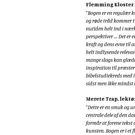
Flemming Kloster 
"Bogen er en regulær 
og røde tråd kommer t
nutiden helt ind i nær
perspektiver ... Det er
kraft og dens evne til 
helt indlysende releva
mange slags kan glæde 
inspiration til præste
bibelstudiekreds med i
sidst men ikke mindst 
Merete Trap, lektø
"Dette er en smuk og u
centrale dele af den d
formår at forene tekst 
kunsten. Bogen er i et 