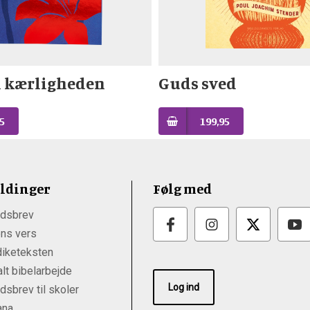
l kærligheden
Guds sved
5
199,95
ldinger
Følg med
dsbrev
ns vers
iketeksten
lt bibelarbejde
Log ind
sbrev til skoler
ana