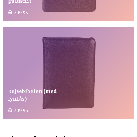
guldsnit
799,95
Rejsebibelen (med
lynlås)
799,95