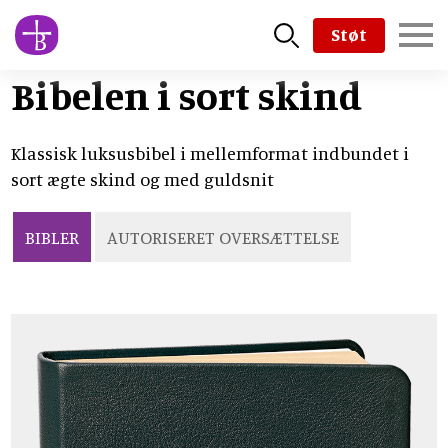
Skip
Støt
to
main
Bibelen i sort skind
content
Klassisk luksusbibel i mellemformat indbundet i
sort ægte skind og med guldsnit
BIBLER
AUTORISERET OVERSÆTTELSE