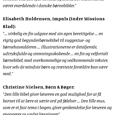
været enerådende i danske børnebibler."
Elisabeth Holdensen, Impuls (Indre Missions
Blad):
"... virkelig en fin udgave med sin egen berettigelse ... en
rigtig god begynderbørnebibel til vuggestue- og
børnehavealderen ... Illustrationerne er detaljerede,
udtryksfulde og stemningsskabende ... en fin og velfortalt
børnebibel, med overkommelige og vedkommende tekster,
hvor selv de mindste børn og trætteste forældre kan være
med."
Christine Nielsen, Børn & Bøger:
"Den lille bibel giver læseren en god mulighed for at få
barnet til at lære at sætte ord på følelser ... Den lille mus,
som er et fast tema i bogen, giver genkendelse for læseren og
engagerer os under læsningen"