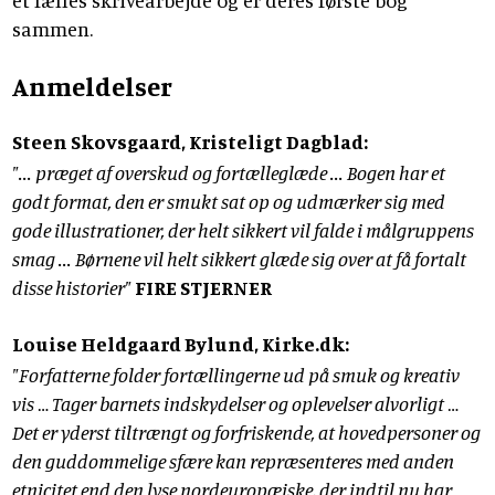
et fælles skrivearbejde og er deres første bog
sammen.
Anmeldelser
Steen Skovsgaard, Kristeligt Dagblad:
"... præget af overskud og fortælleglæde ... Bogen har et
godt format, den er smukt sat op og udmærker sig med
gode illustrationer, der helt sikkert vil falde i målgruppens
smag ... Børnene vil helt sikkert glæde sig over at få fortalt
disse historier"
FIRE STJERNER
Louise Heldgaard Bylund, Kirke.dk:
"Forfatterne folder fortællingerne ud på smuk og kreativ
vis … Tager barnets indskydelser og oplevelser alvorligt …
Det er yderst tiltrængt og forfriskende, at hovedpersoner og
den guddommelige sfære kan repræsenteres med anden
etnicitet end den lyse nordeuropæiske, der indtil nu har