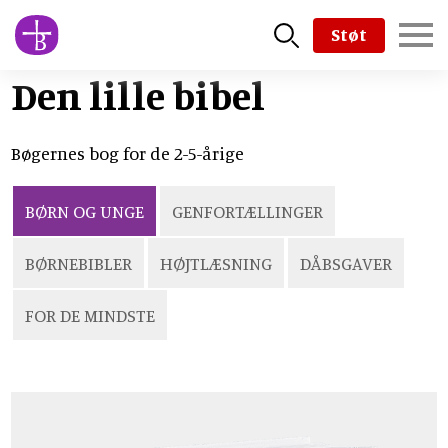
Skip
Støt
to
main
Den lille bibel
content
Bøgernes bog for de 2-5-årige
BØRN OG UNGE
GENFORTÆLLINGER
BØRNEBIBLER
HØJTLÆSNING
DÅBSGAVER
FOR DE MINDSTE