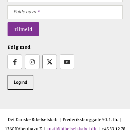
Fulde navn
Følg med
Log ind
Det Danske Bibelselskab | Frederiksborggade 50, 1. th. |
1360 København K |
mail@bibelselskabet.dk
| +45 33 12 78