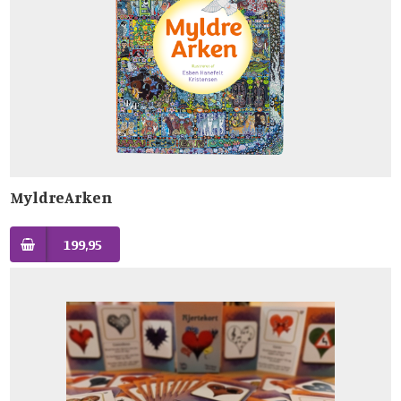
MyldreArken
199,95