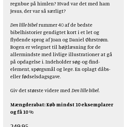
regnbue på himlen? Hvad var det med ham
Jesus, der var så særligt?
Den lille bibel
rummer 40 af de bedste
bibelhistorier gendigtet kort i et let og
flydende sprog af Joan og Daniel Øhrstrøm.
Bogen er velegnet til højtlæsning for de
allermindste med livlige illustrationer at gå
på opdagelse i. Indeholder søg-og-find-
element, spørgsmål og lege. En oplagt dåbs-
eller fødselsdagsgave.
Giv det største videre med
Den lille bibel
.
Mængderabat: Køb mindst 10 eksemplarer
og få 10 %
249,95