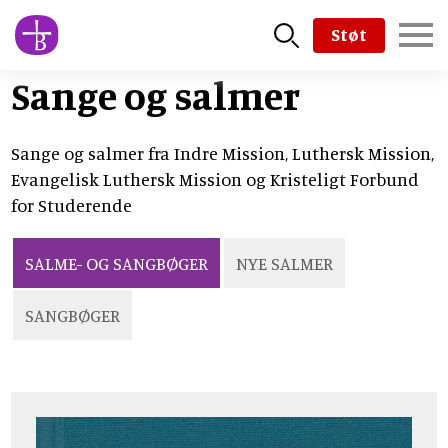
Skip
Støt
to
main
Sange og salmer
content
Sange og salmer fra Indre Mission, Luthersk Mission,
Evangelisk Luthersk Mission og Kristeligt Forbund
for Studerende
SALME- OG SANGBØGER
NYE SALMER
SANGBØGER