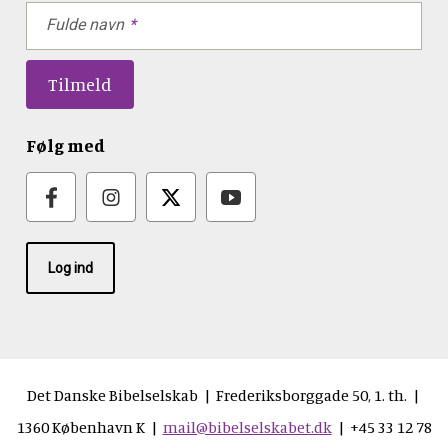
Fulde navn
Følg med
Log ind
Det Danske Bibelselskab | Frederiksborggade 50, 1. th. |
1360 København K |
mail@bibelselskabet.dk
| +45 33 12 78