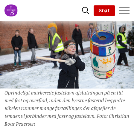
Skip
Støt
to
main
content
Oprindeligt markerede fastelavn afslutningen på en tid
med fest og overflod, inden den kristne fastetid begyndte.
Bibelen rummer mange fortællinger, der afspejler de
temaer, vi forbinder med faste og fastelavn. Foto: Christian
Roar Pedersen