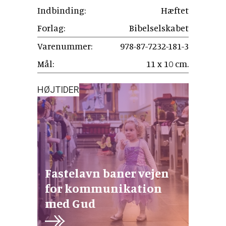
Indbinding:
Hæftet
Forlag:
Bibelselskabet
Varenummer:
978-87-7232-181-3
Mål:
11 x 10 cm.
HØJTIDER
Fastelavn baner vejen
for kommunikation
med Gud