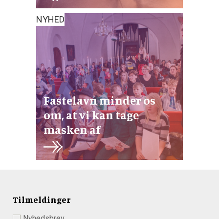
NYHED
Fastelavn minder os
om, at vi kan tage
masken af
Tilmeldinger
Nyhedsbrev