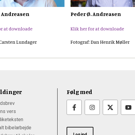
. Andreasen
Peder Ø. Andreasen
for at downloade
Klik her for at downloade
 Carsten Lundager
Fotograf: Dan Henrik Møller
ldinger
Følg med
dsbrev
ns vers
iketeksten
lt bibelarbejde
Log ind