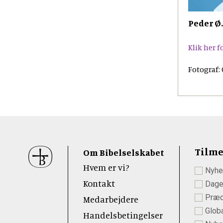
Peder Ø
Klik her 
Fotograf:
Sidefod
Tilme
Om Bibelselskabet
Hvem er vi?
Nyhe
 Youtube
Kontakt
Dage
Præd
Medarbejdere
Globa
Handelsbetingelser