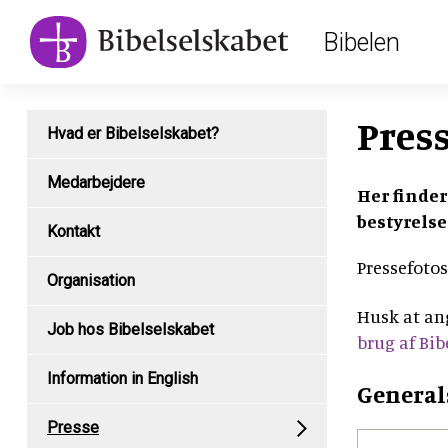
Main
Skip
Bibelen
to
navigation
main
content
Subpage
Pres
Hvad er Bibelselskabet?
content
type
Medarbejdere
Her finde
menu
bestyrels
Kontakt
Pressefotos
Organisation
Husk at ang
Job hos Bibelselskabet
brug af Bib
Information in English
General
Presse