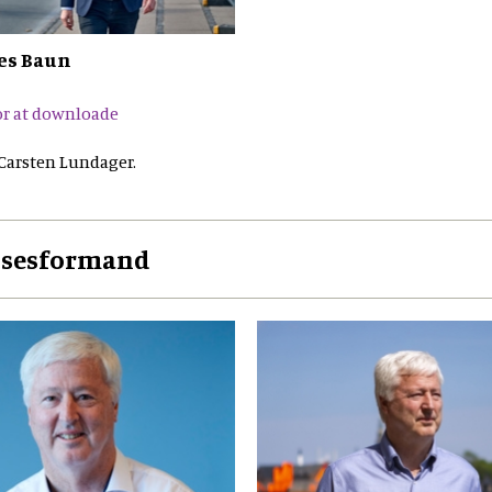
es Baun
for at downloade
 Carsten Lundager.
lsesformand