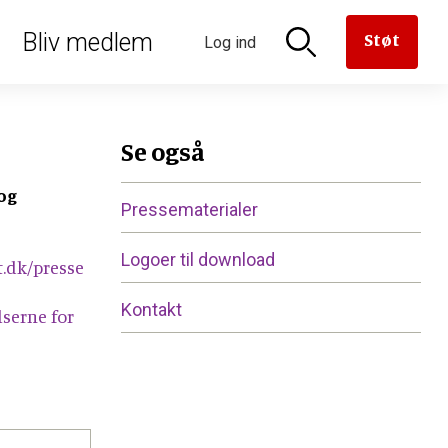
oriseret
Bliv medlem
Støt
Log ind
n til
aven til
versættelse
en
derne
rmanden
Se også
og
Pressematerialer
Logoer til download
.dk/presse
Kontakt
er
lserne for
e