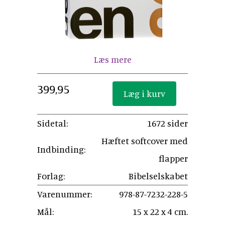
Læs mere
399,95
Sidetal:
1672 sider
Hæftet softcover med
Indbinding:
flapper
Forlag:
Bibelselskabet
Varenummer:
978-87-7232-228-5
Mål:
15 x 22 x 4 cm.