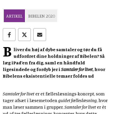
ARTIKEL
BIBELEN 2020
B
liver du høj af dybe samtaler og tør du få
udfordret dine holdninger af Bibelen? Så
læg iPad’en fra dig, saml en håndfuld
ligesindede og fordyb jer i
Samtaler for livet
, hvor
Bibelens eksistentielle temaer foldes ud
Samtaler for livet
er et fælleslæsnings-koncept, som
tager afsæt i læsemetoden
guidet fælleslæsning
, hvor
man læser sammen i grupper.
Samtaler for livet
er ét
ud af tre fælleslæsnings-koncepter, hvor dette