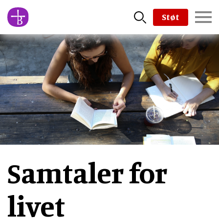
Skip
Støt
to
main
content
Samtaler for
livet