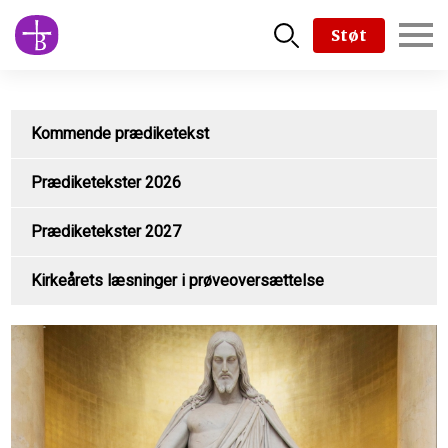
Skip
Støt
to
main
content
Kommende prædiketekst
Prædiketekster 2026
Prædiketekster 2027
Kirkeårets læsninger i prøveoversættelse