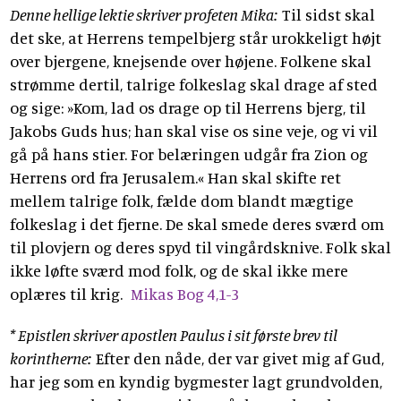
Denne hellige lektie skriver profeten Mika:
Til sidst skal
det ske, at Herrens tempelbjerg står urokkeligt højt
over bjergene, knejsende over højene. Folkene skal
strømme dertil, talrige folkeslag skal drage af sted
og sige: »Kom, lad os drage op til Herrens bjerg, til
Jakobs Guds hus; han skal vise os sine veje, og vi vil
gå på hans stier. For belæringen udgår fra Zion og
Herrens ord fra Jerusalem.« Han skal skifte ret
mellem talrige folk, fælde dom blandt mægtige
folkeslag i det fjerne. De skal smede deres sværd om
til plovjern og deres spyd til vingårdsknive. Folk skal
ikke løfte sværd mod folk, og de skal ikke mere
oplæres til krig.
Mikas Bog 4,1-3
* Epistlen skriver apostlen Paulus i sit første brev til
korintherne:
Efter den nåde, der var givet mig af Gud,
har jeg som en kyndig bygmester lagt grundvolden,