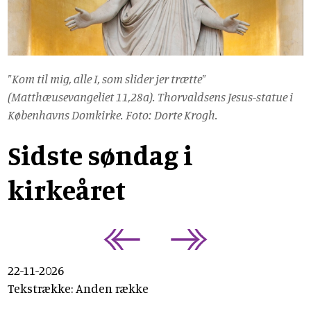
"Kom til mig, alle I, som slider jer trætte"
(Matthæusevangeliet 11,28a). Thorvaldsens Jesus-statue i
Københavns Domkirke. Foto: Dorte Krogh.
Sidste søndag i
kirkeåret
22-11-2026
Tekstrække: Anden række