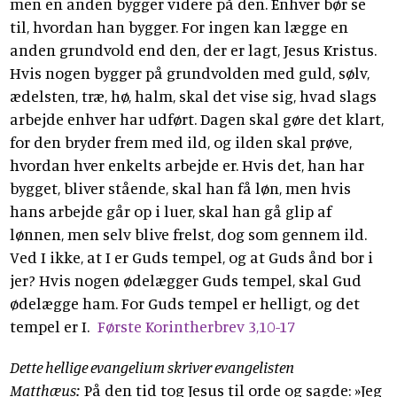
men en anden bygger videre på den. Enhver bør se
til, hvordan han bygger. For ingen kan lægge en
anden grundvold end den, der er lagt, Jesus Kristus.
Hvis nogen bygger på grundvolden med guld, sølv,
ædelsten, træ, hø, halm, skal det vise sig, hvad slags
arbejde enhver har udført. Dagen skal gøre det klart,
for den bryder frem med ild, og ilden skal prøve,
hvordan hver enkelts arbejde er. Hvis det, han har
bygget, bliver stående, skal han få løn, men hvis
hans arbejde går op i luer, skal han gå glip af
lønnen, men selv blive frelst, dog som gennem ild.
Ved I ikke, at I er Guds tempel, og at Guds ånd bor i
jer? Hvis nogen ødelægger Guds tempel, skal Gud
ødelægge ham. For Guds tempel er helligt, og det
tempel er I.
Første Korintherbrev 3,10-17
Dette hellige evangelium skriver evangelisten
Matthæus:
På den tid tog Jesus til orde og sagde: »Jeg