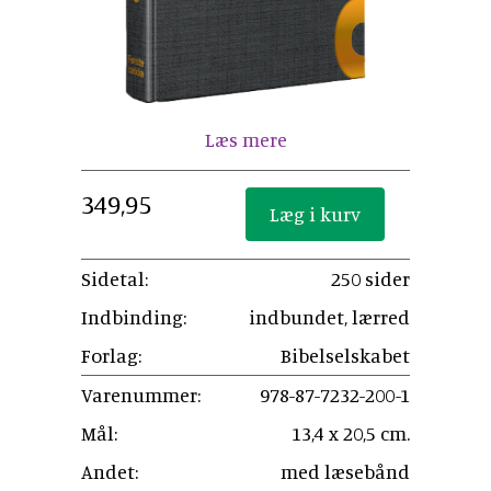
Læs mere
349,95
Sidetal:
250 sider
Indbinding:
indbundet, lærred
Forlag:
Bibelselskabet
Varenummer:
978-87-7232-200-1
Mål:
13,4 x 20,5 cm.
Andet:
med læsebånd