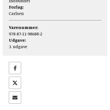
Indbundet
Forlag:
Carlsen
Varenummer:
978-87-11-98688-2
Udgave:
3. udgave