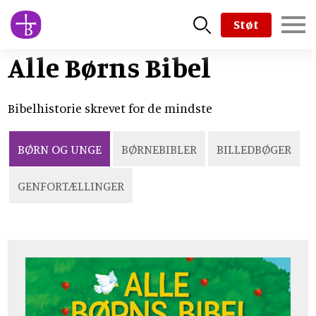
Skip
Støt
to
main
Alle Børns Bibel
content
Bibelhistorie skrevet for de mindste
BØRN OG UNGE
BØRNEBIBLER
BILLEDBØGER
GENFORTÆLLINGER