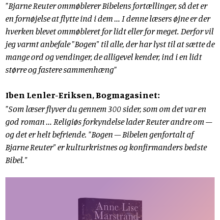
"Bjarne Reuter ommøblerer Bibelens fortællinger, så det er
en fornøjelse at flytte ind i dem ... I denne læsers øjne er der
hverken blevet ommøbleret for lidt eller for meget. Derfor vil
jeg varmt anbefale "Bogen" til alle, der har lyst til at sætte de
mange ord og vendinger, de alligevel kender, ind i en lidt
større og fastere sammenhæng"
Iben Lenler-Eriksen, Bogmagasinet:
"Som læser flyver du gennem 300 sider, som om det var en
god roman ... Religiøs forkyndelse lader Reuter andre om –
og det er helt befriende. "Bogen – Bibelen genfortalt af
Bjarne Reuter" er kulturkristnes og konfirmanders bedste
Bibel."