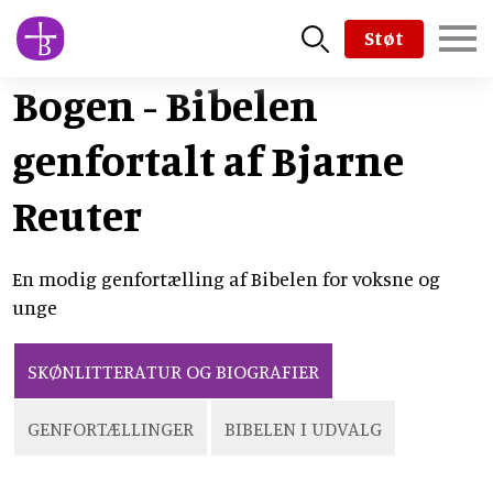
Skip
Støt
to
main
Bogen - Bibelen
content
genfortalt af Bjarne
Reuter
En modig genfortælling af Bibelen for voksne og
unge
SKØNLITTERATUR OG BIOGRAFIER
GENFORTÆLLINGER
BIBELEN I UDVALG