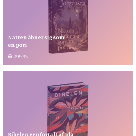
Natten åbner sig som
en port
299,95
Bibelen genfortalt af Ida