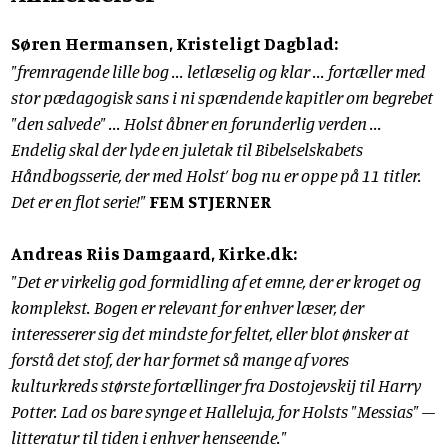
Søren Hermansen, Kristeligt Dagblad:
"fremragende lille bog ... letlæselig og klar ... fortæller med
stor pædagogisk sans i ni spændende kapitler om begrebet
"den salvede" ... Holst åbner en forunderlig verden ...
Endelig skal der lyde en juletak til Bibelselskabets
Håndbogsserie, der med Holst’ bog nu er oppe på 11 titler.
Det er en flot serie!"
FEM STJERNER
Andreas Riis Damgaard, Kirke.dk:
"Det er virkelig god formidling af et emne, der er kroget og
komplekst. Bogen er relevant for enhver læser, der
interesserer sig det mindste for feltet, eller blot ønsker at
forstå det stof, der har formet så mange af vores
kulturkreds største fortællinger fra Dostojevskij til Harry
Potter. Lad os bare synge et Halleluja, for Holsts "Messias" –
litteratur til tiden i enhver henseende."