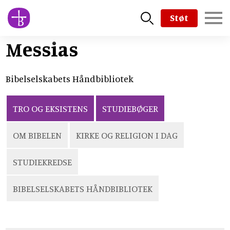
Skip
Støt
to
main
Messias
content
Bibelselskabets Håndbibliotek
TRO OG EKSISTENS
STUDIEBØGER
OM BIBELEN
KIRKE OG RELIGION I DAG
STUDIEKREDSE
BIBELSELSKABETS HÅNDBIBLIOTEK