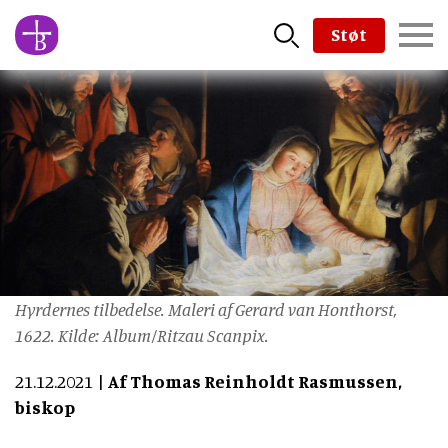
Skip
Støt
to
main
content
Hyrdernes tilbedelse. Maleri af Gerard van Honthorst,
1622. Kilde: Album/Ritzau Scanpix.
21.12.2021
Af Thomas Reinholdt Rasmussen,
biskop