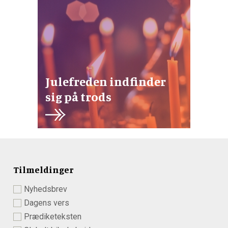
Julefreden indfinder
sig på trods
Tilmeldinger
Nyhedsbrev
Dagens vers
Prædiketeksten