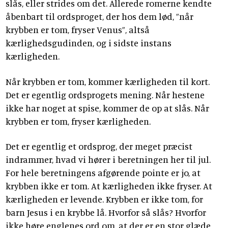
slås, eller strides om det. Allerede romerne kendte
åbenbart til ordsproget, der hos dem lød, ”når
krybben er tom, fryser Venus”, altså
kærlighedsgudinden, og i sidste instans
kærligheden.
Når krybben er tom, kommer kærligheden til kort.
Det er egentlig ordsprogets mening. Når hestene
ikke har noget at spise, kommer de op at slås. Når
krybben er tom, fryser kærligheden.
Det er egentlig et ordsprog, der meget præcist
indrammer, hvad vi hører i beretningen her til jul.
For hele beretningens afgørende pointe er jo, at
krybben ikke er tom. At kærligheden ikke fryser. At
kærligheden er levende. Krybben er ikke tom, for
barn Jesus i en krybbe lå. Hvorfor så slås? Hvorfor
ikke høre englenes ord om, at der er en stor glæde