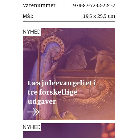
Varenummer:
978-87-7232-224-7
Mål:
19,5 x 25,5 cm
NYHED
Læs juleevangeliet i
tre forskellige
udgaver
NYHED