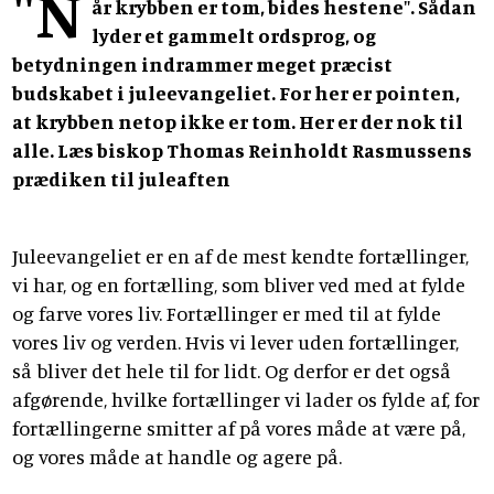
"N
år krybben er tom, bides hestene". Sådan
lyder et gammelt ordsprog, og
betydningen indrammer meget præcist
budskabet i juleevangeliet. For her er pointen,
at krybben netop ikke er tom. Her er der nok til
alle. Læs biskop Thomas Reinholdt Rasmussens
prædiken til juleaften
Juleevangeliet er en af de mest kendte fortællinger,
vi har, og en fortælling, som bliver ved med at fylde
og farve vores liv. Fortællinger er med til at fylde
vores liv og verden. Hvis vi lever uden fortællinger,
så bliver det hele til for lidt. Og derfor er det også
afgørende, hvilke fortællinger vi lader os fylde af, for
fortællingerne smitter af på vores måde at være på,
og vores måde at handle og agere på.