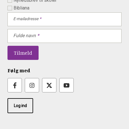
Nyhedsbrev til skoler
Bibliana
E-mailadresse
Fulde navn
Følg med
Log ind