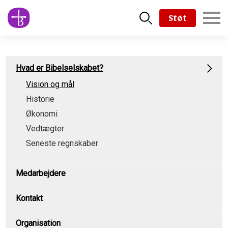
Skip
Støt
to
main
content
Subpage
Hvad er Bibelselskabet?
content
Vision og mål
type
Historie
menu
Økonomi
Vedtægter
Seneste regnskaber
Medarbejdere
Kontakt
Organisation