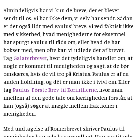
Almindeligvis har vi kun de breve, der er blevet
sendt til os. Vi har ikke dem, vi selv har sendt. Sådan
er det også lidt med Paulus’ breve: Vi ved faktisk ikke
med sikkerhed, hvad menighederne for eksempel
har spurgt Paulus til råds om, eller hvad de har
bokset med, men ofte kan vi udlede det af brevet.
Tag
Galaterbrevet
, hvor det tydeligvis handler om, at
nogle er kommet til menigheden og sagt, at de bør
omskæres, hvis de vil tro på Kristus. Paulus er af en
anden holdning, og dét er man ikke i tvivl om. Eller
tag
Paulus' Første Brev til Korintherne
, hvor man
imellem al den gode tale om kærligheden forstår, at
han (også) søger at mægle mellem fraktioner i
menigheden.
Med undtagelse af Romerbrevet skriver Paulus til
menigheder, han selv har grundlagt. Han var tit ude