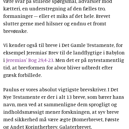
være svar på stillede spørgsmål, advarsler mod
kætteri, en understregning af den fælles tro,
formaninger – eller et miks af det hele. Brevet
slutter gerne med hilsner og endnu et fromt
brevønske.
Vi kender også til breve i Det Gamle Testamente, for
eksempel Jeremias’ Brev til de landflygtige i Babylon
i
Jeremias' Bog 29,4-23
. Men det er på nytestamentlig
tid, at brevformen for alvor bliver udbredt efter
græsk forbillede.
Paulus er vores absolut vigtigste brevskriver. I Det
Nye Testamente er der i alt 13 breve, som bærer hans
navn, men ved at sammenligne dem sprogligt og
indholdsmæssigt mener forskningen, at syv breve
med sikkerhed må være ægte (Romerbrevet, Første
og Andet Korintherbrev, Galaterbrevet,