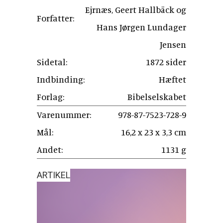
Ejrnæs, Geert Hallbäck og
Forfatter:
Hans Jørgen Lundager
Jensen
Sidetal:
1872 sider
Indbinding:
Hæftet
Forlag:
Bibelselskabet
Varenummer:
978-87-7523-728-9
Mål:
16,2 x 23 x 3,3 cm
Andet:
1131 g
ARTIKEL