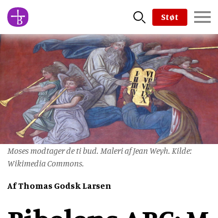
Skip
Støt
to
main
content
Moses modtager de ti bud. Maleri af Jean Weyh. Kilde:
Wikimedia Commons.
Af Thomas Godsk Larsen