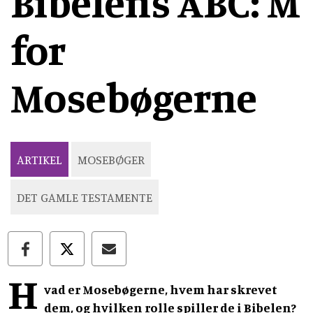
Bibelens ABC: M
for
Mosebøgerne
ARTIKEL
MOSEBØGER
DET GAMLE TESTAMENTE
H
vad er Mosebøgerne, hvem har skrevet
dem, og hvilken rolle spiller de i Bibelen?