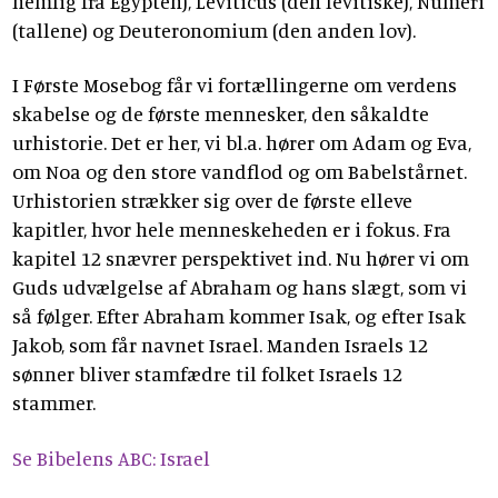
nemlig fra Egypten), Leviticus (den levitiske), Numeri
(tallene) og Deuteronomium (den anden lov).
I Første Mosebog får vi fortællingerne om verdens
skabelse og de første mennesker, den såkaldte
urhistorie. Det er her, vi bl.a. hører om Adam og Eva,
om Noa og den store vandflod og om Babelstårnet.
Urhistorien strækker sig over de første elleve
kapitler, hvor hele menneskeheden er i fokus. Fra
kapitel 12 snævrer perspektivet ind. Nu hører vi om
Guds udvælgelse af Abraham og hans slægt, som vi
så følger. Efter Abraham kommer Isak, og efter Isak
Jakob, som får navnet Israel. Manden Israels 12
sønner bliver stamfædre til folket Israels 12
stammer.
Se Bibelens ABC: Israel