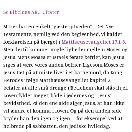
Se Bibelens ABC: Citater
Moses har en enkelt ”gæsteoptræden” i Det Nye
Testamente, nemlig ved den begivenhed, vi kalder
forklarelsen på bjerget i
Matthæusevangeliet 17,1-8
.
Men dertil kommer nogle ligheder mellem Moses og
Jesus: Mens Moses er Israels første befrier, kan Jesus
siges at være vores anden befrier. Ligesom Moses er
Jesus tæt på at miste livet i et barnemord, da Kong
Herodes ifølge Matthæusevangeliet kapitel 2
befaler, at alle små drenge i Betlehem skal slås ihjel.
Loven fylder meget, både i jødernes og i Jesus’
bevidsthed. På den ene side siger Jesus, at han ikke
vil ændre et komma i loven. Og på den anden side
bryder han den igen og igen – for eksempel ved at
helbrede på sabbatten, den jødiske hviledag.