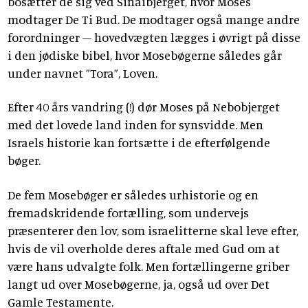
bosætter de sig ved Sinaibjerget, hvor Moses
modtager De Ti Bud. De modtager også mange andre
forordninger – hovedvægten lægges i øvrigt på disse
i den jødiske bibel, hvor Mosebøgerne således går
under navnet ”Tora”, Loven.
Efter 40 års vandring (!) dør Moses på Nebobjerget
med det lovede land inden for synsvidde. Men
Israels historie kan fortsætte i de efterfølgende
bøger.
De fem Mosebøger er således urhistorie og en
fremadskridende fortælling, som undervejs
præsenterer den lov, som israelitterne skal leve efter,
hvis de vil overholde deres aftale med Gud om at
være hans udvalgte folk. Men fortællingerne griber
langt ud over Mosebøgerne, ja, også ud over Det
Gamle Testamente.