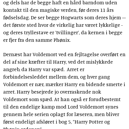
og dels har de begge haft en hård barndom uden
kontakt til den magiske verden, før deres 11 års
fødselsdag. De ser begge Hogwarts som deres hjem –
det første sted hvor de virkelig har været lykkelige -
og deres tryllestave er ’tvillinger’, da kernen i begge
er fjer fra den samme Phønix.
Dernæst har Voldemort ved en fejltagelse overført en
del af sine kræfter til Harry, ved det mislykkede
angreb, da Harry var spæd. Arret er
forbindelsesleddet mellem dem, og hver gang
Voldemort er nær, mærker Harry en bidende smerte i
arret. Harry besejrede jo overraskende nok
Voldemort som spæd. At han også er forudbestemt
til den endelige kamp mod Lord Voldemort synes
gennem hele serien oplagt for læseren, men bliver
først endeligt afsløret i bog 5, ”Harry Potter og
Phønix ordenen”.