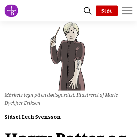
Skip
Støt
to
main
content
Mørkets tegn på en dødsgardist. Illustreret af Marie
Dyekjær Eriksen
Sidsel Leth Svensson