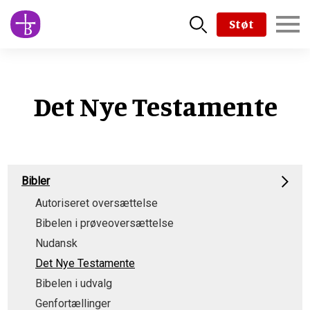
Skip
Støt
to
main
content
Det Nye Testamente
Product
Bibler
Menu
Autoriseret oversættelse
Bibelen i prøveoversættelse
Nudansk
Det Nye Testamente
Bibelen i udvalg
Genfortællinger