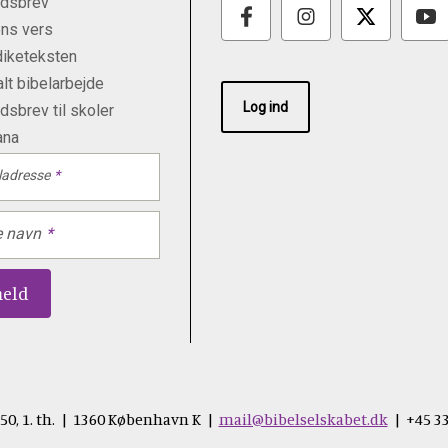
dsbrev
ns vers
iketeksten
lt bibelarbejde
Log ind
sbrev til skoler
ana
ladresse
e navn
50, 1. th. | 1360 København K |
mail@bibelselskabet.dk
| +45 33