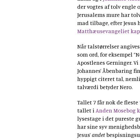
der vogtes af tolv engle
Jerusalems mure har tolv 
mad tilbage, efter Jesus 
Matthæusevangeliet kapi
Når talstørrelser angives
som ord, for eksempel ”No
Apostlenes Gerninger. Vi m
Johannes’ Åbenbaring find
hyppigt citeret tal, nemli
talværdi betyder Nero.
Tallet 7 får nok de flest
tallet i
Anden Mosebog ka
lysestage i det pureste 
har sine syv menighedsbre
Jesus’
andet
bespisningsu