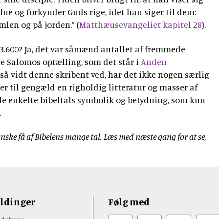
e og forkynder Guds rige, idet han siger til dem:
mlen og på jorden.” (
Matthæusevangeliet kapitel 28
).
3.600? Ja, det var såmænd antallet af fremmede
ge Salomos optælling, som det står i
Anden
 så vidt denne skribent ved, har det ikke nogen særlig
er til gengæld en righoldig litteratur og masser af
 de enkelte bibeltals symbolik og betydning, som kun
.
ske få af Bibelens mange tal. Læs med næste gang for at se,
ldinger
Følg med