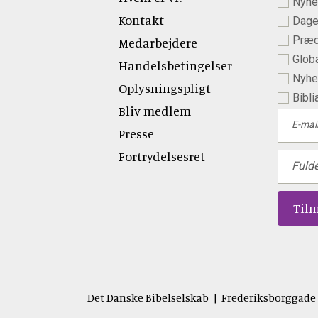
Nyhe
 Youtube
Kontakt
Dage
Præd
Medarbejdere
Globa
Handelsbetingelser
Nyhed
Oplysningspligt
Bibli
Bliv medlem
E-mai
Presse
Fortrydelsesret
Fuld
Det Danske Bibelselskab | Frederiksborggade 