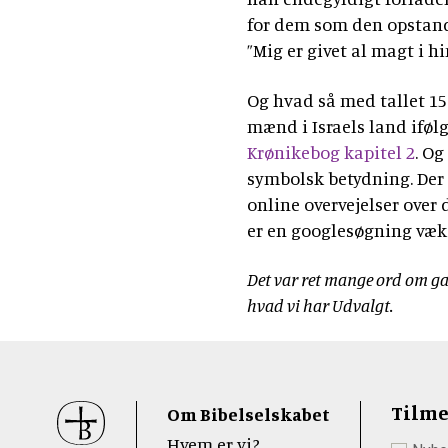
for dem som den opstandn
”Mig er givet al magt i hi
Og hvad så med tallet 15
mænd i Israels land iføl
Krønikebog kapitel 2
. Og
symbolsk betydning. Der 
online overvejelser over
er en googlesøgning væk
Det var ret mange ord om gan
hvad vi har Udvalgt.
Sidefod
Tilme
Om Bibelselskabet
Hvem er vi?