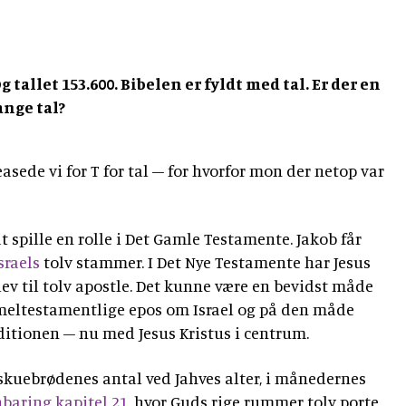
 Og tallet 153.600. Bibelen er fyldt med tal. Er der en
nge tal?
asede vi for T for tal – for hvorfor mon der netop var
at spille en rolle i Det Gamle Testamente. Jakob får
sraels
tolv stammer. I Det Nye Testamente har Jesus
blev til tolv apostle. Det kunne være en bevidst måde
mmeltestamentlige epos om Israel og på den måde
ditionen – nu med Jesus Kristus i centrum.
i skuebrødenes antal ved Jahves alter, i månedernes
baring kapitel 21
, hvor Guds rige rummer tolv porte,