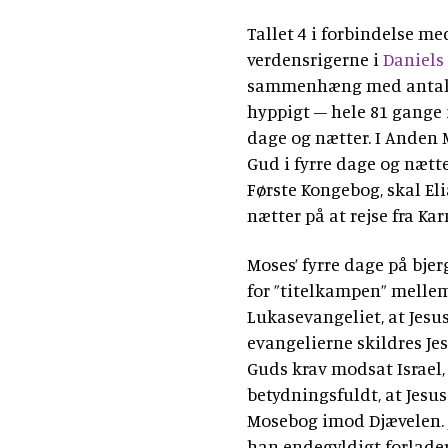
Tallet 4 i forbindelse m
verdensrigerne i
Daniels
sammenhæng med antallet
hyppigt – hele 81 gange 
dage og nætter. I Anden 
Gud i fyrre dage og nætter
Første Kongebog, skal El
nætter på at rejse fra Ka
Moses’ fyrre dage på bjer
for ”titelkampen” melle
Lukasevangeliet, at Jesus 
evangelierne skildres Je
Guds krav modsat Israel,
betydningsfuldt, at Jesus
Mosebog imod Djævelen. J
han endegyldigt forlader s