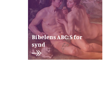
Bibelens ABC: S for
synd