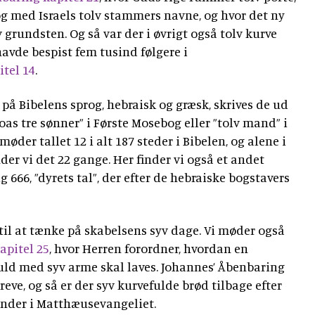
 og med Israels tolv stammers navne, og hvor det ny
grundsten. Og så var der i øvrigt også tolv kurve
havde bespist fem tusind følgere i
tel 14
.
 på Bibelens sprog, hebraisk og græsk, skrives de ud
as tre sønner” i Første Mosebog eller ”tolv mand” i
øder tallet 12 i alt 187 steder i Bibelen, og alene i
er vi det 22 gange. Her finder vi også et andet
g 666, ”dyrets tal”, der efter de hebraiske bogstavers
e til at tænke på skabelsens syv dage. Vi møder også
pitel 25
, hvor Herren forordner, hvordan en
guld med syv arme skal laves. Johannes’ Åbenbaring
ve, og så er der syv kurvefulde brød tilbage efter
nder i Matthæusevangeliet.