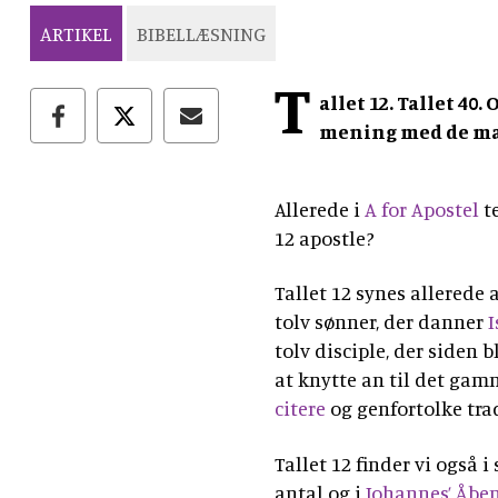
ARTIKEL
BIBELLÆSNING
T
allet 12. Tallet 40.
mening med de ma
Allerede i
A for Apostel
te
12 apostle?
Tallet 12 synes allerede 
tolv sønner, der danner
I
tolv disciple, der siden 
at knytte an til det ga
citere
og genfortolke tra
Tallet 12 finder vi også 
antal og i
Johannes’ Åben