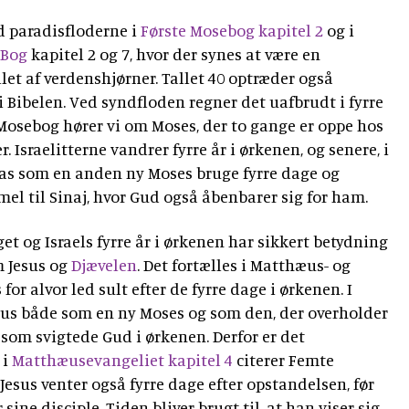
ed paradisfloderne i
Første Mosebog kapitel 2
og i
 Bog
kapitel 2 og 7, hvor der synes at være en
 af verdenshjørner. Tallet 40 optræder også
i Bibelen. Ved syndfloden regner det uafbrudt i fyrre
Mosebog hører vi om Moses, der to gange er oppe hos
. Israelitterne vandrer fyrre år i ørkenen, og senere, i
ias som en anden ny Moses bruge fyrre dage og
rmel til Sinaj, hvor Gud også åbenbarer sig for ham.
get og Israels fyrre år i ørkenen har sikkert betydning
m Jesus og
Djævelen
. Det fortælles i Matthæus- og
for alvor led sult efter de fyrre dage i ørkenen. I
sus både som en ny Moses og som den, der overholder
 som svigtede Gud i ørkenen. Derfor er det
 i
Matthæusevangeliet kapitel 4
citerer Femte
esus venter også fyrre dage efter opstandelsen, før
ine disciple. Tiden bliver brugt til, at han viser sig