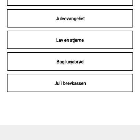
Juleevangeliet
Lav en stjerne
Bag luciabrød
Jul i brevkassen