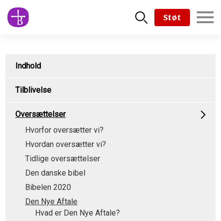
Skip
Støt
to
main
content
Subpage
Indhold
content
type
Tilblivelse
menu
Oversættelser
Hvorfor oversætter vi?
Hvordan oversætter vi?
Tidlige oversættelser
Den danske bibel
Bibelen 2020
Den Nye Aftale
Hvad er Den Nye Aftale?